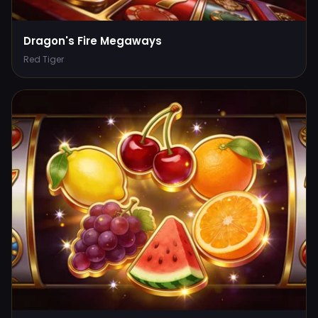
Dragon's Fire Megaways
Red Tiger