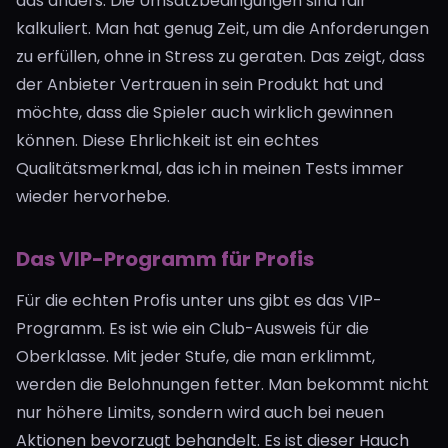
das anders. Die Umsatzbedingungen sind fair
kalkuliert. Man hat genug Zeit, um die Anforderungen
zu erfüllen, ohne in Stress zu geraten. Das zeigt, dass
der Anbieter Vertrauen in sein Produkt hat und
möchte, dass die Spieler auch wirklich gewinnen
können. Diese Ehrlichkeit ist ein echtes
Qualitätsmerkmal, das ich in meinen Tests immer
wieder hervorhebe.
Das VIP-Programm für Profis
Für die echten Profis unter uns gibt es das VIP-
Programm. Es ist wie ein Club-Ausweis für die
Oberklasse. Mit jeder Stufe, die man erklimmt,
werden die Belohnungen fetter. Man bekommt nicht
nur höhere Limits, sondern wird auch bei neuen
Aktionen bevorzugt behandelt. Es ist dieser Hauch