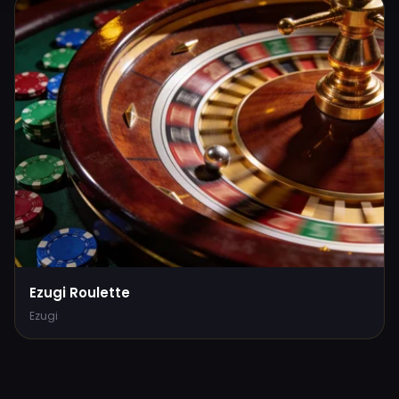
Ezugi Roulette
Ezugi