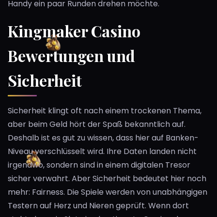
Handy ein paar Runden drehen möchte.
Kingmaker Casino
Bewertungen und
Sicherheit
Sicherheit klingt oft nach einem trockenen Thema,
aber beim Geld hört der Spaß bekanntlich auf.
Deshalb ist es gut zu wissen, dass hier auf Banken-
Niveau verschlüsselt wird. Ihre Daten landen nicht
irgendwo, sondern sind in einem digitalen Tresor
sicher verwahrt. Aber Sicherheit bedeutet hier noch
mehr: Fairness. Die Spiele werden von unabhängigen
Testern auf Herz und Nieren geprüft. Wenn dort