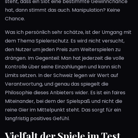
steht, dass ein Slot eine bestimmte Gewinnchance
hat, dann stimmt das auch. Manipulation? Keine
Chance.
Was ich persönlich sehr schätze, ist der Umgang mit
dem Thema Spielerschutz. Es wird nicht versucht,
den Nutzer um jeden Preis zum Weiterspielen zu
drängen. Im Gegenteil: Man hat jederzeit die volle
Kontrolle über seine Einzahlungen und kann sich
Limits setzen. In der Schweiz legen wir Wert auf
Verantwortung, und genau das spiegelt die
Philosophie dieses Anbieters wider. Es ist ein faires
Miteinander, bei dem der Spielspaß und nicht die
reine Gier im Mittelpunkt steht. Das sorgt für ein
langfristig positives Gefühl.
Vielfalt der Spiele im Test