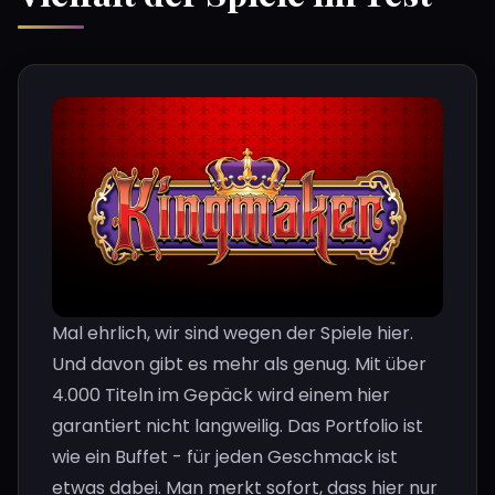
Mal ehrlich, wir sind wegen der Spiele hier.
Und davon gibt es mehr als genug. Mit über
4.000 Titeln im Gepäck wird einem hier
garantiert nicht langweilig. Das Portfolio ist
wie ein Buffet - für jeden Geschmack ist
etwas dabei. Man merkt sofort, dass hier nur