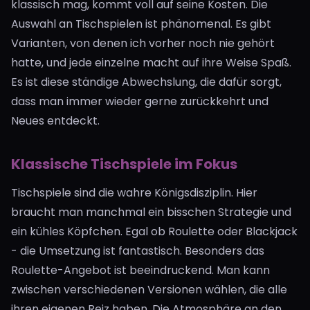
klassisch mag, kommt voll auf seine Kosten. Die
Auswahl an Tischspielen ist phänomenal. Es gibt
Varianten, von denen ich vorher noch nie gehört
hatte, und jede einzelne macht auf ihre Weise Spaß.
Es ist diese ständige Abwechslung, die dafür sorgt,
dass man immer wieder gerne zurückkehrt und
Neues entdeckt.
Klassische Tischspiele im Fokus
Tischspiele sind die wahre Königsdisziplin. Hier
braucht man manchmal ein bisschen Strategie und
ein kühles Köpfchen. Egal ob Roulette oder Blackjack
- die Umsetzung ist fantastisch. Besonders das
Roulette-Angebot ist beeindruckend. Man kann
zwischen verschiedenen Versionen wählen, die alle
ihren eigenen Reiz haben. Die Atmosphäre an den