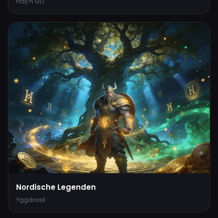
Play'n GO
Nordische Legenden
Yggdrasil