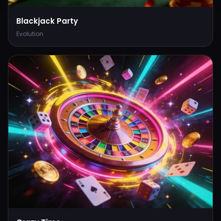
Blackjack Party
Evolution