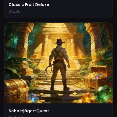
Classic Fruit Deluxe
Wazdan
Schatzjäger-Quest