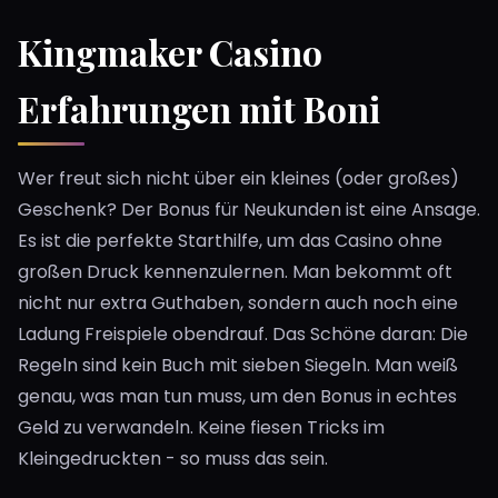
Kingmaker Casino
Erfahrungen mit Boni
Wer freut sich nicht über ein kleines (oder großes)
Geschenk? Der Bonus für Neukunden ist eine Ansage.
Es ist die perfekte Starthilfe, um das Casino ohne
großen Druck kennenzulernen. Man bekommt oft
nicht nur extra Guthaben, sondern auch noch eine
Ladung Freispiele obendrauf. Das Schöne daran: Die
Regeln sind kein Buch mit sieben Siegeln. Man weiß
genau, was man tun muss, um den Bonus in echtes
Geld zu verwandeln. Keine fiesen Tricks im
Kleingedruckten - so muss das sein.