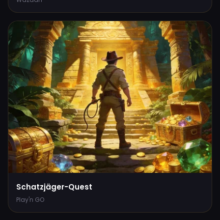
Schatzjäger-Quest
Play'n GO