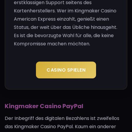
erstklassigen Support seitens des
Kartenherstellers. Wer im Kingmaker Casino
American Express einzahlt, genießt einen
Status, der weit über das Übliche hinausgeht.
Es ist die bevorzugte Wahl für alle, die keine
Kompromisse machen möchten.
CASINO SPIELEN
Kingmaker Casino PayPal
Der Inbegriff des digitalen Bezahlens ist zweifellos
das Kingmaker Casino PayPal. Kaum ein anderer