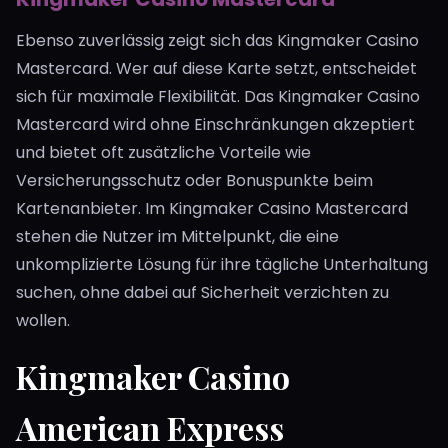
Ebenso zuverlässig zeigt sich das Kingmaker Casino
Mastercard. Wer auf diese Karte setzt, entscheidet
sich für maximale Flexibilität. Das Kingmaker Casino
Mastercard wird ohne Einschränkungen akzeptiert
und bietet oft zusätzliche Vorteile wie
Versicherungsschutz oder Bonuspunkte beim
Kartenanbieter. Im Kingmaker Casino Mastercard
stehen die Nutzer im Mittelpunkt, die eine
unkomplizierte Lösung für ihre tägliche Unterhaltung
suchen, ohne dabei auf Sicherheit verzichten zu
wollen.
Kingmaker Casino
American Express