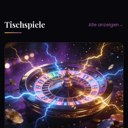
Tischspiele
Alle anzeigen
→