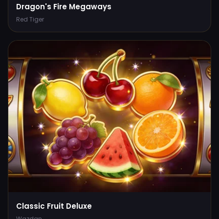
Dragon's Fire Megaways
Red Tiger
Classic Fruit Deluxe
Wazdan