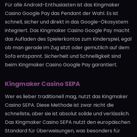
Für alle Android-Enthusiasten ist das Kingmaker
Casino Google Pay das Pendant der Wahl. Es ist
schnell, sicher und direkt in das Google-Ökosystem
integriert. Das Kingmaker Casino Google Pay macht
das Aufladen des Spielerkontos zum Kinderspiel, egal
ob man gerade im Zug sitzt oder gemütlich auf dem
Sofa entspannt. Sicherheit und Schnelligkeit sind
beim Kingmaker Casino Google Pay garantiert.
Kingmaker Casino SEPA
Wer es lieber traditionell mag, nutzt das Kingmaker
Casino SEPA. Diese Methode ist zwar nicht die
schnellste, aber sie ist absolut solide und verlässlich.
Das Kingmaker Casino SEPA nutzt den europäischen
Standard für Überweisungen, was besonders für