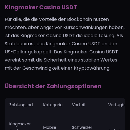
Kingmaker Casino USDT
Für alle, die die Vorteile der Blockchain nutzen
möchten, aber Angst vor Kursschwankungen haben,
ist das Kingmaker Casino USDT die ideale Lösung. Als
Stablecoin ist das Kingmaker Casino USDT an den
US-Dollar gekoppelt. Das Kingmaker Casino USDT
vereint somit die Sicherheit eines stabilen Wertes
mit der Geschwindigkeit einer Kryptowährung.
Übersicht der Zahlungsoptionen
Zahlungsart
Kategorie
Vorteil
Verfügbark
Kingmaker
Mobile
Schweizer