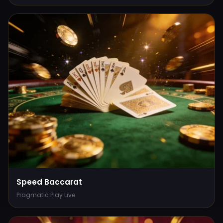
Speed Baccarat
Pragmatic Play Live