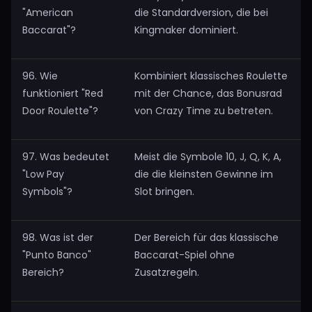
"American
die Standardversion, die bei
Baccarat"?
Kingmaker dominiert.
96. Wie
Kombiniert klassisches Roulette
funktioniert "Red
mit der Chance, das Bonusrad
Door Roulette"?
von Crazy Time zu betreten.
97. Was bedeutet
Meist die Symbole 10, J, Q, K, A,
"Low Pay
die die kleinsten Gewinne im
Symbols"?
Slot bringen.
98. Was ist der
Der Bereich für das klassische
"Punto Banco"
Baccarat-Spiel ohne
Bereich?
Zusatzregeln.