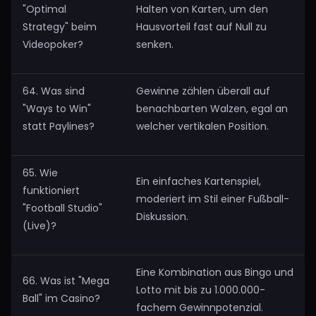
"Optimal
Halten von Karten, um den
Strategy" beim
Hausvorteil fast auf Null zu
Videopoker?
senken.
64. Was sind
Gewinne zählen überall auf
"Ways to Win"
benachbarten Walzen, egal an
statt Paylines?
welcher vertikalen Position.
65. Wie
Ein einfaches Kartenspiel,
funktioniert
moderiert im Stil einer Fußball-
"Football Studio"
Diskussion.
(Live)?
Eine Kombination aus Bingo und
66. Was ist "Mega
Lotto mit bis zu 1.000.000-
Ball" im Casino?
fachem Gewinnpotenzial.