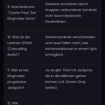
Gewinne entstehen durch
9. Was bedeutet
Gruppen verbundener Symbole
"Cluster Pays" bei
statt durch klassische
Kingmaker Slots?
Gewinnlinien.
10. Was ist der
Gewinnsymbole verschwinden
Lawinen-Effekt
und neue fallen nach, was
(Cascading
Kettenreaktionen in einem Spin
Reels)?
ermöglicht.
11. Gibt es bei
Ja, es gibt Titel mit Jackpots,
Kingmaker
die in die Millionen gehen
progressive
können (z.B. Dream Drop
Jackpots?
Serien).
12. Wie