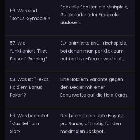
Spezielle Scatter, die Minispiele,
56. Was sind
Glücksräder oder Freispiele
"Bonus-Symbole"?
auslösen.
57. Wie
3D-animierte RNG-Tischspiele,
funktioniert "First
bei denen man per Klick zum
Person" Gaming?
echten Live-Dealer wechselt.
58. Was ist "Texas
Eine Hold'em Variante gegen
Hold'em Bonus
den Dealer mit einer
Poker"?
Bonuswette auf die Hole Cards.
59. Was bedeutet
Der höchste erlaubte Einsatz
"Max Bet" am
pro Runde, oft nötig für den
Slot?
maximalen Jackpot.