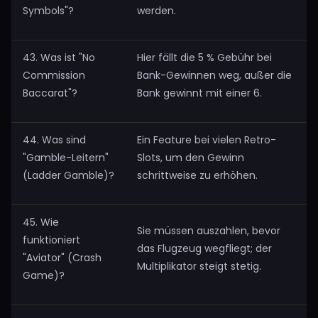
Symbols"?
werden.
43. Was ist "No
Hier fällt die 5 % Gebühr bei
Commission
Bank-Gewinnen weg, außer die
Baccarat"?
Bank gewinnt mit einer 6.
44. Was sind
Ein Feature bei vielen Retro-
"Gamble-Leitern"
Slots, um den Gewinn
(Ladder Gamble)?
schrittweise zu erhöhen.
45. Wie
Sie müssen auszahlen, bevor
funktioniert
das Flugzeug wegfliegt; der
"Aviator" (Crash
Multiplikator steigt stetig.
Game)?