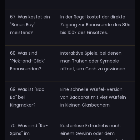
67. Was kostet ein
In der Regel kostet der direkte
"Bonus Buy"
Zugang zur Bonusrunde das 80x
meistens?
bis 100x des Einsatzes.
68. Was sind
Interaktive Spiele, bei denen
"Pick-and-Click"
man Truhen oder Symbole
Bonusrunden?
öffnet, um Cash zu gewinnen.
69. Was ist "Bac
Eine schnelle Würfel-Version
Bo" bei
von Baccarat mit vier Würfeln
Kingmaker?
in kleinen Glasbechern.
70. Was sind "Re-
Kostenlose Extradrehs nach
Spins" im
einem Gewinn oder dem