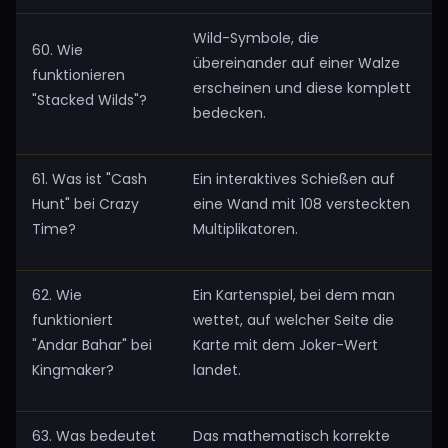
Wild-Symbole, die
60. Wie
übereinander auf einer Walze
funktionieren
erscheinen und diese komplett
"Stacked Wilds"?
bedecken.
61. Was ist "Cash
Ein interaktives Schießen auf
Hunt" bei Crazy
eine Wand mit 108 versteckten
Time?
Multiplikatoren.
62. Wie
Ein Kartenspiel, bei dem man
funktioniert
wettet, auf welcher Seite die
"Andar Bahar" bei
Karte mit dem Joker-Wert
Kingmaker?
landet.
63. Was bedeutet
Das mathematisch korrekte