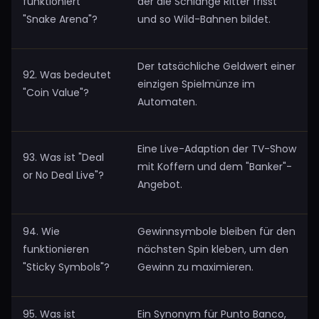
funktioniert
der die Schlange Ritter frisst
"Snake Arena"?
und so Wild-Bahnen bildet.
Der tatsächliche Geldwert einer
92. Was bedeutet
einzigen Spielmünze im
"Coin Value"?
Automaten.
Eine Live-Adaption der TV-Show
93. Was ist "Deal
mit Koffern und dem "Banker"-
or No Deal Live"?
Angebot.
94. Wie
Gewinnsymbole bleiben für den
funktionieren
nächsten Spin kleben, um den
"Sticky Symbols"?
Gewinn zu maximieren.
95. Was ist
Ein Synonym für Punto Banco,