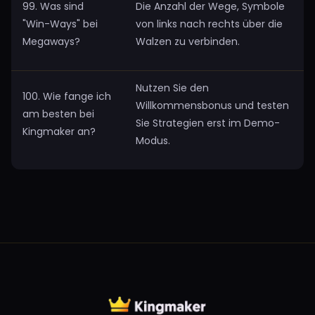
99. Was sind
Die Anzahl der Wege, Symbole
"Win-Ways" bei
von links nach rechts über die
Megaways?
Walzen zu verbinden.
Nutzen Sie den
100. Wie fange ich
Willkommensbonus und testen
am besten bei
Sie Strategien erst im Demo-
Kingmaker an?
Modus.