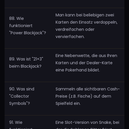
Man kann bei beliebigen zwei
88. Wie
Karten den Einsatz verdoppeln,
funktioniert
verdreifachen oder
"Power Blackjack"?
vervierfachen.
Eine Nebenwette, die aus Ihren
89. Was ist "21+3"
Karten und der Dealer-Karte
beim Blackjack?
eine Pokerhand bildet.
90. Was sind
Sammeln alle sichtbaren Cash-
"Collector
Preise (z.B. Fische) auf dem
Symbols"?
Spielfeld ein.
91. Wie
Eine Slot-Version von Snake, bei